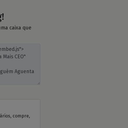
!
 uma caixa que
tários, compre,