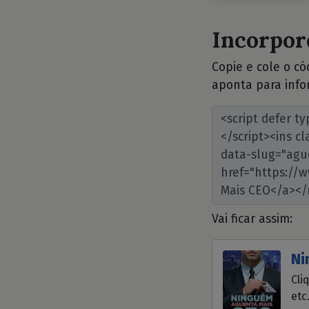
Incorpore
Copie e cole o c
aponta para info
Vai ficar assim:
Ni
Cli
etc