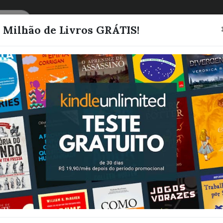
CATEGORIAS
LISTAS
1 Milhão de Livros GRÁTIS!
Ninguém Ague
Mais CEO
Wander, Mila
Quero este livro!