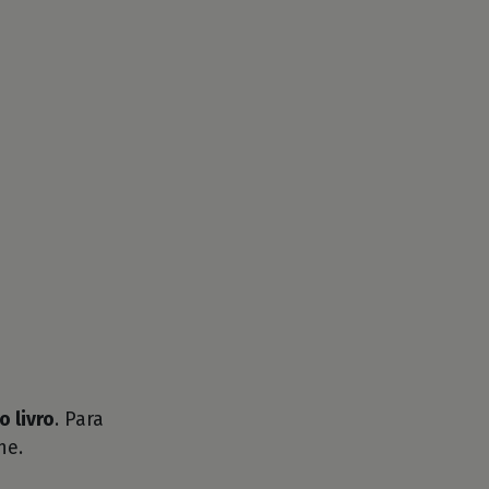
o livro
. Para
he.