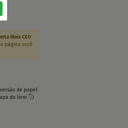
nta Mais CEO
 a página você
 versão de papel
apa do livro 👇)