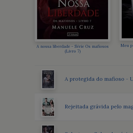
Meu p
A nossa liberdade - Série Os mafiosos
(Livro 7)
A protegida do mafioso - U
Rejeitada grávida pelo m