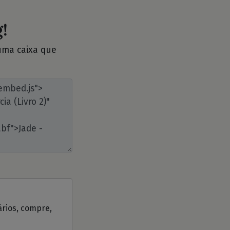
!
 uma caixa que
ários, compre,