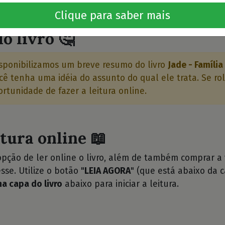
⭐⭐
Clique para saber mais
o livro 🤔
sponibilizamos um breve resumo do livro
Jade - Família
ê tenha uma idéia do assunto do qual ele trata. Se ro
ortunidade de fazer a leitura online.
itura online 📖
opção de ler online o livro, além de também comprar a
sse. Utilize o botão "
LEIA AGORA
" (que está abaixo da c
na capa do livro
abaixo para iniciar a leitura.