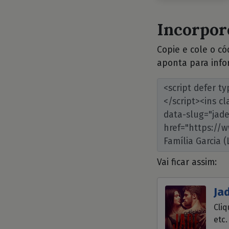
Incorpore
Copie e cole o c
aponta para info
Vai ficar assim:
Jad
Cliq
etc.