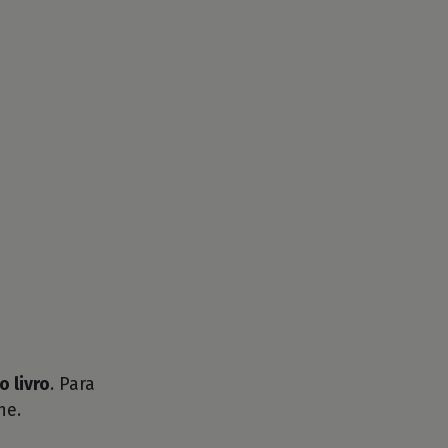
o livro
. Para
he.