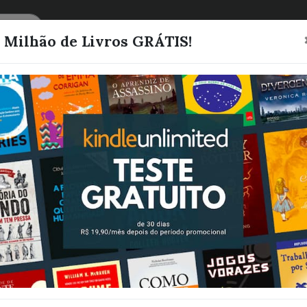
CATEGORIAS
LISTAS
1 Milhão de Livros GRÁTIS!
Jade - Família
(Livro 2)
Cruz, Manuele
Quero este livro!