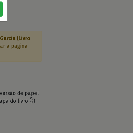
 Garcia (Livro
lar a página
 versão de papel
apa do livro 👇)