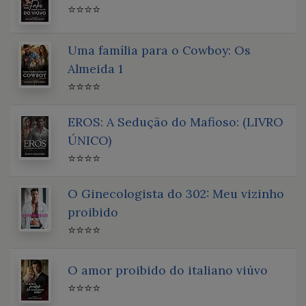
⭐⭐⭐⭐
Uma família para o Cowboy: Os
Almeida 1
⭐⭐⭐⭐
EROS: A Sedução do Mafioso: (LIVRO
ÚNICO)
⭐⭐⭐⭐
O Ginecologista do 302: Meu vizinho
proibido
⭐⭐⭐⭐
O amor proibido do italiano viúvo
⭐⭐⭐⭐