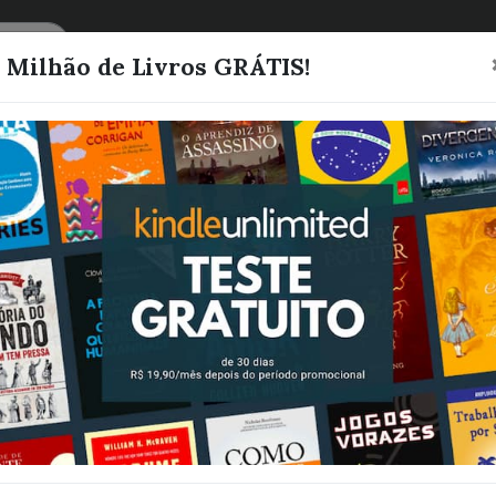
CATEGORIAS
LISTAS
1 Milhão de Livros GRÁTIS!
Minha doce re
Molinari, Olívia
Quero este livro!