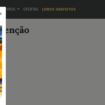
LIVROS
OFERTAS
LIVROS GRATUITOS
×
denção