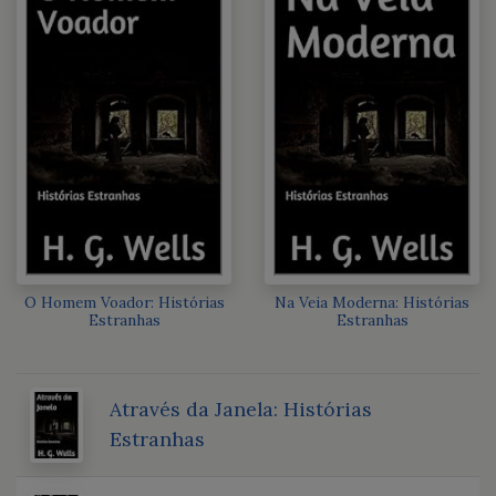
O Homem Voador: Histórias
Na Veia Moderna: Histórias
Estranhas
Estranhas
Através da Janela: Histórias
Estranhas