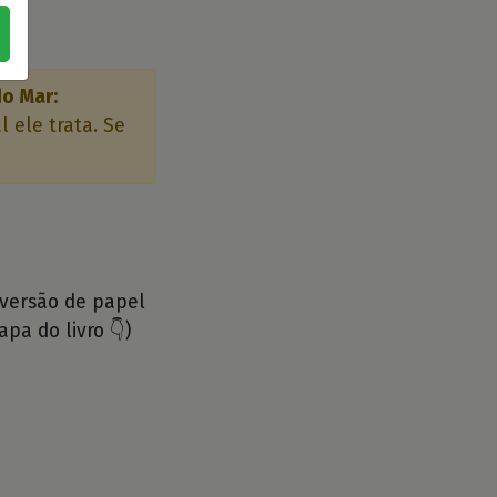
do Mar:
 ele trata. Se
 versão de papel
apa do livro 👇)