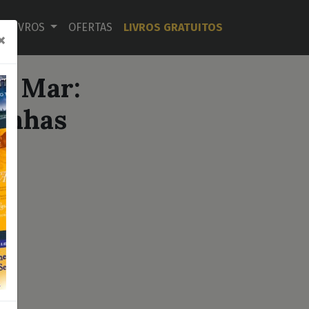
LIVROS
OFERTAS
LIVROS GRATUITOS
×
o Mar:
anhas