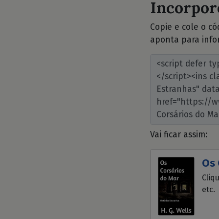
Incorpore
Copie e cole o c
aponta para info
Vai ficar assim:
Os 
Cliq
etc.