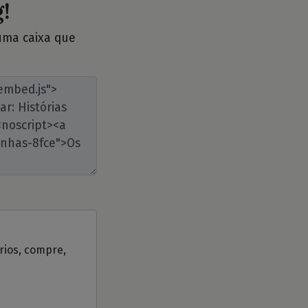
!
 uma caixa que
ários, compre,