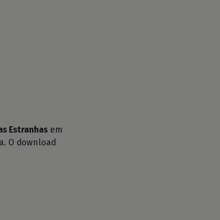
as Estranhas
em
ra. O download