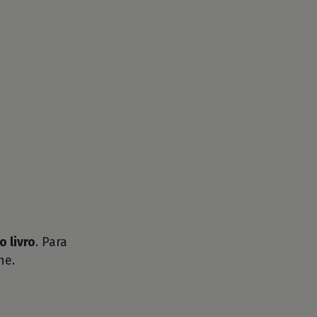
o livro
. Para
he.