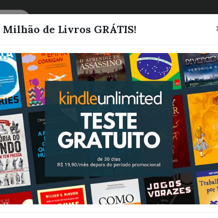
CATEGORIAS
LISTAS
1 Milhão de Livros GRÁTIS!
Os Corsários d
Histórias Estr
Wells, H. G.
Quero este livro!