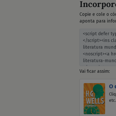
Incorpore
Copie e cole o c
aponta para info
Vai ficar assim:
O 
Cli
etc.