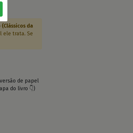
(Clássicos da
 ele trata. Se
 versão de papel
apa do livro 👇)