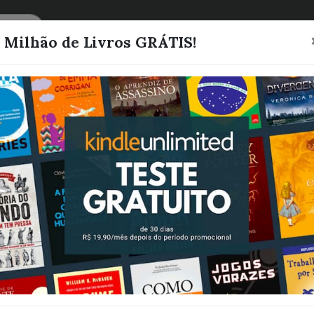
CATEGORIAS
LISTAS
1 Milhão de Livros GRÁTIS!
O dorminhoco
(Clássicos da
literatura mun
Wells, H. G.
Quero este livro!