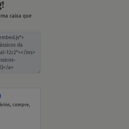
!
 uma caixa que
)
tários, compre,