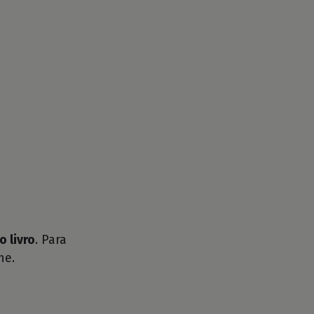
o livro
. Para
he.