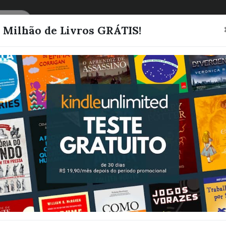
CATEGORIAS
LISTAS
1 Milhão de Livros GRÁTIS!
Fantasia, horror e ficção científica
O Alimento do
Deuses (Sombr
Criação)
H. G. Wells
Quero este livro!