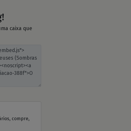
!
 uma caixa que
ários, compre,