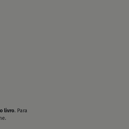
o livro
. Para
he.