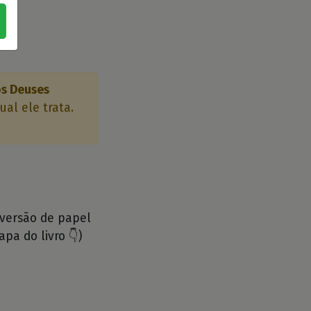
os Deuses
al ele trata.
 versão de papel
apa do livro 👇)