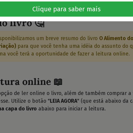
⭐⭐
Clique para saber mais
o livro 🤔
sponibilizamos um breve resumo do livro
O Alimento d
riação)
para que você tenha uma idéia do assunto do qu
ina você terá a oportunidade de fazer a leitura online.
itura online 📖
opção de ler online o livro, além de também comprar a
sse. Utilize o botão "
LEIA AGORA
" (que está abaixo da c
na capa do livro
abaixo para iniciar a leitura.