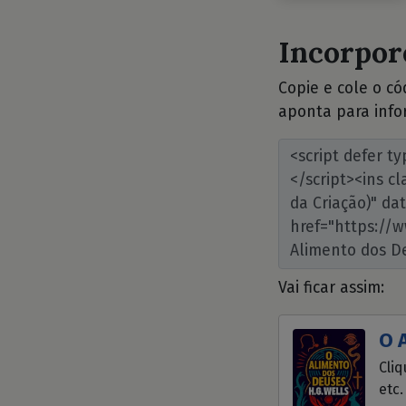
Incorpore
Copie e cole o c
aponta para info
Vai ficar assim:
O 
Cliq
etc.