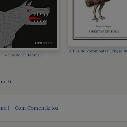
A Ilha do Vorompatra: Edição B
A ilha do Dr. Moreau
me Ii
me I - Com Comentários