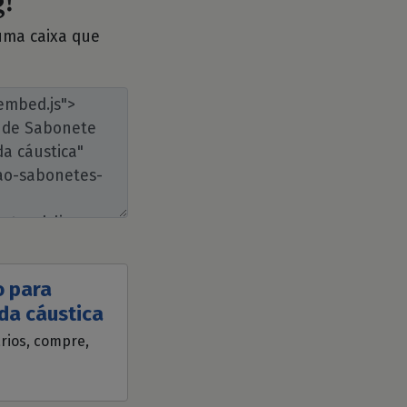
!
 uma caixa que
o para
da cáustica
ários, compre,