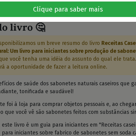
Quero este livro!
⭐⭐
Clique para saber mais
o livro 🤔
sponibilizamos um breve resumo do livro
Receitas Case
al: Um livro para iniciantes sobre produção de sabon
ue você tenha uma idéia do assunto do qual ele trata.
rá a oportunidade de fazer a leitura online.
efícios de saúde dos sabonetes naturais caseiros que
adiante, tonificada e saudável!
 foi à loja para comprar objetos pessoais e, ao chegar
 o que você vê são sabonetes feitos com substâncias sin
este livro é um guia para iniciantes em "Receitas case
o para iniciantes sobre fabrico de sabonetes sem soda 