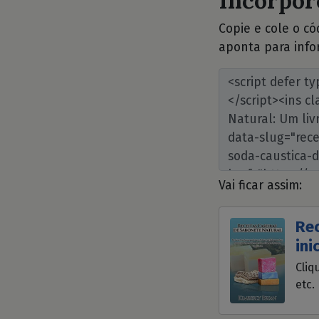
Incorpore
Copie e cole o c
aponta para info
Vai ficar assim:
Rec
ini
Cliq
etc.