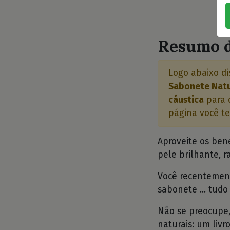
⭐
Resumo d
Logo abaixo di
Sabonete Natur
cáustica
para q
página você te
Aproveite os ben
pele brilhante, r
Você recentemente
sabonete ... tudo
Não se preocupe, 
naturais: um livr