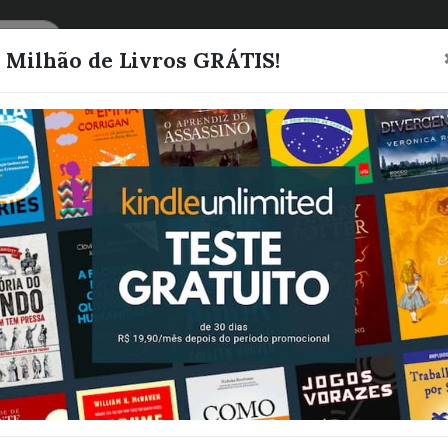
CATEGORIAS
LISTAS
1 Milhão de Livros GRÁTIS!
Receitas Casei
Sabonete Natu
livro para inic
sobre produçã
sabonetes sem
cáustica
Kimberly Brian