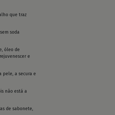
alho que traz
e sem soda
e, óleo de
 rejuvenescer e
a pele, a secura e
ois não está a
ras de sabonete,