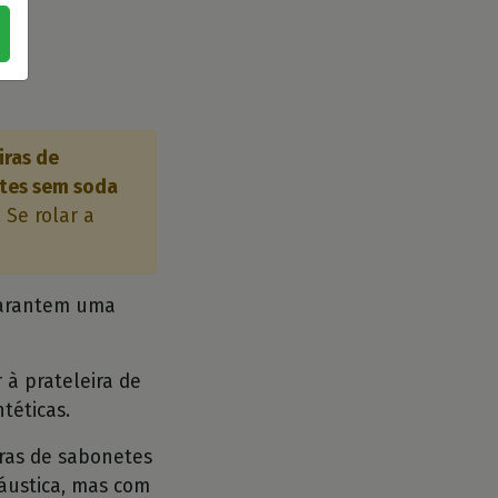
iras de
etes sem soda
 Se rolar a
 garantem uma
 à prateleira de
téticas.
iras de sabonetes
cáustica, mas com