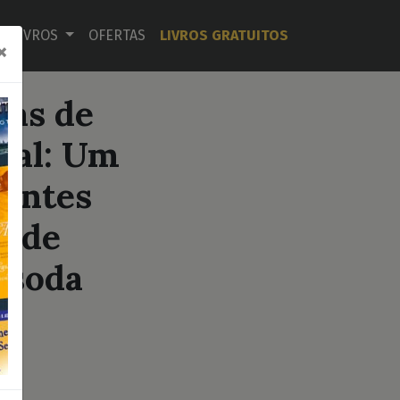
LIVROS
OFERTAS
LIVROS GRATUITOS
×
ras de
ral: Um
iantes
o de
 soda