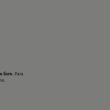
o livro
. Para
he.