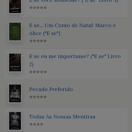
⭐⭐⭐⭐⭐
E se... Um Conto de Natal: Marco e
Alice ("E se")
⭐⭐⭐⭐⭐
E se eu me importasse? ("E se" Livro
2)
⭐⭐⭐⭐⭐
Pecado Preferido
⭐⭐⭐⭐⭐
Todas As Nossas Mentiras
⭐⭐⭐⭐