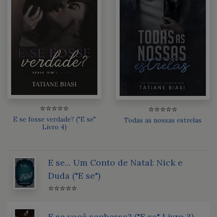
⭐⭐⭐⭐⭐
⭐⭐⭐⭐⭐
E se fosse verdade? ("E se"
Todas as nossas estrelas
Livro 4)
E se... Um Conto de Natal: Nick e
Duda ("E se")
⭐⭐⭐⭐⭐
E se você soubesse? ("E se" Livro 3)