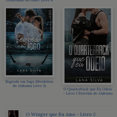
Deslizando no Amor Livro 4
Segredo em Jogo (Herdeiros
do Alabama Livro 3)
O Quarterback que Eu Odeio
- Livro 1 Estrelas do Alabama
O Winger que Eu Amo - Livro 2