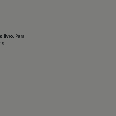
o livro
. Para
he.