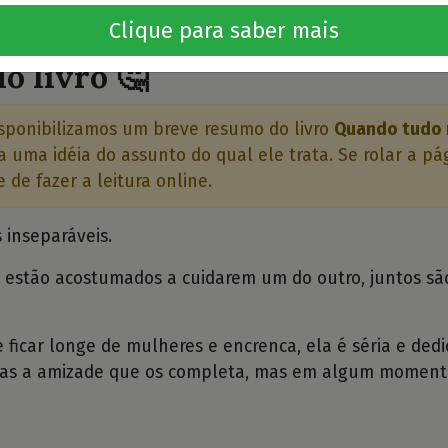
⭐⭐⭐
Clique para saber mais
o livro 🤔
sponibilizamos um breve resumo do livro
Quando tudo
 uma idéia do assunto do qual ele trata. Se rolar a pá
 de fazer a leitura online.
 inseparáveis.
n estão acostumados a cuidarem um do outro, juntos s
ficar longe de mulheres e encrenca, ela é séria e dedi
s a amizade que os completa, mas em algum momento