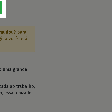
 mudou?
para
gina você terá
ão uma grande
cada ao trabalho,
, essa amizade