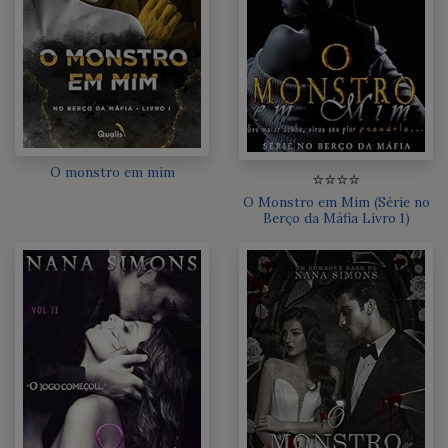
O monstro em mim
⭐⭐⭐⭐
O Monstro em Mim (Série no
Berço da Máfia Livro 1)