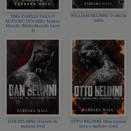
WILLIAM BELINNI: O alfa da
UMA FAMÍLIA PARA O
máfia
MAFIOSO DEVASSO: Matteo
Morello (Máfia Morello Livro
4)
DAN BELINNI: Grávida do
OTTO BELINNI: Uma esposa
mafioso letal
para o mafioso cruel