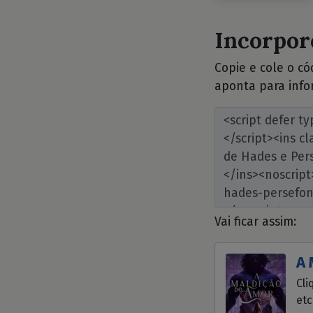
Incorpore
Copie e cole o c
aponta para info
Vai ficar assim:
A 
Cli
etc