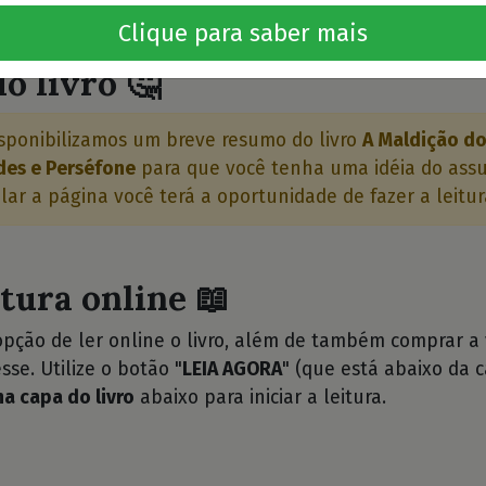
⭐⭐⭐
Clique para saber mais
o livro 🤔
sponibilizamos um breve resumo do livro
A Maldição d
des e Perséfone
para que você tenha uma idéia do ass
olar a página você terá a oportunidade de fazer a leitur
itura online 📖
opção de ler online o livro, além de também comprar a
sse. Utilize o botão "
LEIA AGORA
" (que está abaixo da c
na capa do livro
abaixo para iniciar a leitura.