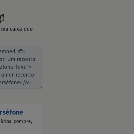
!
 uma caixa que
erséfone
tários, compre,