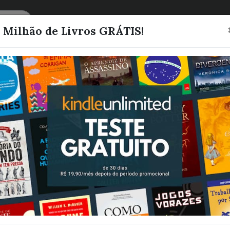
CATEGORIAS
LISTAS
1 Milhão de Livros GRÁTIS!
A Maldição do
Um reconto de
e Perséfone
X, Zoe
Quero este livro!