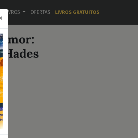
LIVROS
OFERTAS
LIVROS GRATUITOS
×
 Amor:
 Hades