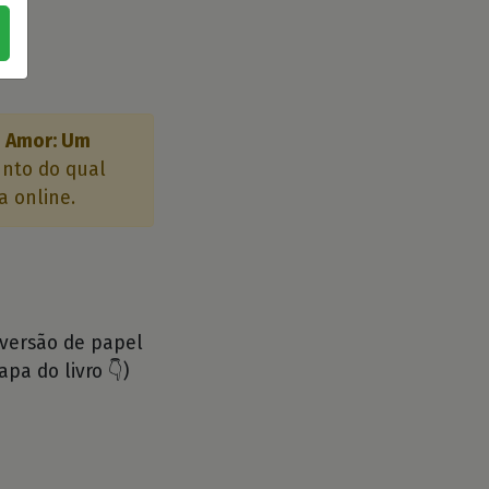
o Amor: Um
unto do qual
a online.
 versão de papel
apa do livro 👇)