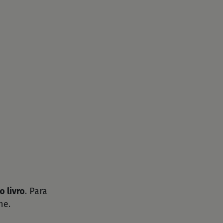
o livro
. Para
he.