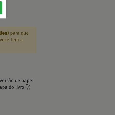
llen)
para que
você terá a
 versão de papel
apa do livro 👇)