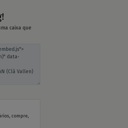
!
 uma caixa que
ários, compre,