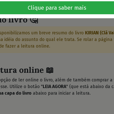
⭐⭐
Clique para saber mais
o livro 🤔
sponibilizamos um breve resumo do livro
KIRIAN (Clã Va
 idéia do assunto do qual ele trata. Se rolar a página 
e fazer a leitura online.
itura online 📖
opção de ler online o livro, além de também comprar a
sse. Utilize o botão "
LEIA AGORA
" (que está abaixo da c
na capa do livro
abaixo para iniciar a leitura.