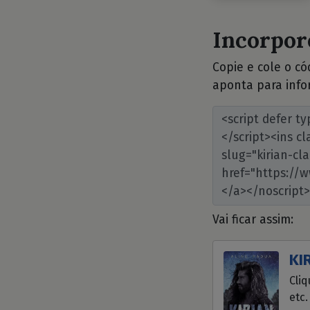
Incorpore
Copie e cole o c
aponta para info
Vai ficar assim:
KIR
Cliq
etc.