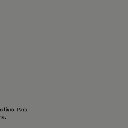
o livro
. Para
he.