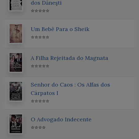
dos Dăneşti
⭐⭐⭐⭐⭐
Um Bebê Para o Sheik
⭐⭐⭐⭐⭐
A Filha Rejeitada do Magnata
⭐⭐⭐⭐⭐
Senhor do Caos : Os Alfas dos
Cárpatos I
⭐⭐⭐⭐⭐
O Advogado Indecente
⭐⭐⭐⭐