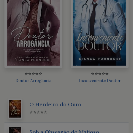
⭐⭐⭐⭐⭐
⭐⭐⭐⭐⭐
Doutor Arrogância
Inconveniente Doutor
O Herdeiro do Ouro
⭐⭐⭐⭐⭐
Sob a Obsessão do Mafioso