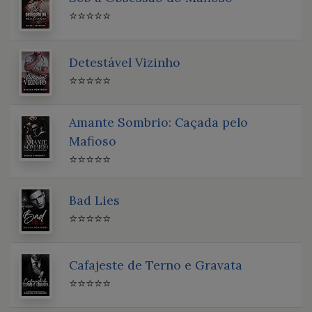
⭐⭐⭐⭐⭐
Detestável Vizinho
⭐⭐⭐⭐⭐
Amante Sombrio: Caçada pelo
Mafioso
⭐⭐⭐⭐⭐
Bad Lies
⭐⭐⭐⭐⭐
Cafajeste de Terno e Gravata
⭐⭐⭐⭐⭐