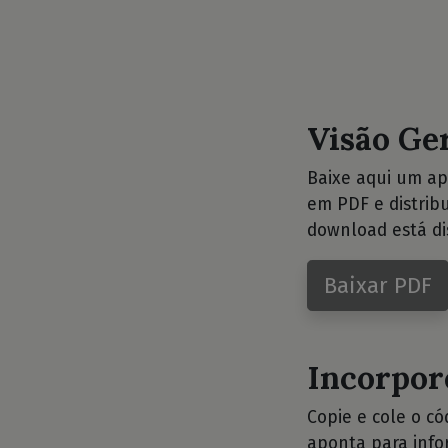
Visão Ge
Baixe aqui um ap
em PDF e distrib
download está di
Baixar PDF
Incorpore
Copie e cole o c
aponta para info