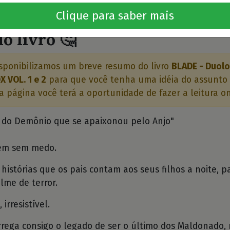
⭐⭐⭐
Clique para saber mais
o livro 🤔
sponibilizamos um breve resumo do livro
BLADE - Duolo
X VOL. 1 e 2
para que você tenha uma idéia do assunto 
 a página você terá a oportunidade de fazer a leitura on
ia do Demônio que se apaixonou pelo Anjo"
em sem medo.
s histórias que os pais contam aos seus filhos a noite, p
lme de terror.
 irresistível.
rrega consigo o legado de ser o último dos Maldonado, 