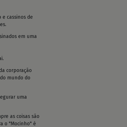
 e cassinos de
es.
ssinados em uma
i.
 da corporação
 do mundo do
segurar uma
pre as coisas são
ra o "Mocinho" é