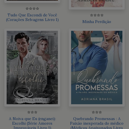
⭐⭐⭐⭐
⭐⭐⭐⭐
Tudo Que Escondi de Você
(Corações Selvagens Livro 1)
Minha Perdição
⭐⭐⭐
⭐⭐⭐
A Noiva que Eu (enganei):
Quebrando Promessas : A
Escolhi (Série Amores
Paixão inesperada do médico
Improváveis Livro 1)
(Médicos Apaixonados Livro